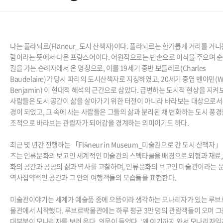
나는 플라뇌르
(Flâneur_
도시 산책자
)
이다
.
플라뇌르는 한가롭게 거리를 거니
람이라는 뜻에서 나온 프랑스어이다
.
어원적으로는 빈손으로 이삭을 주으며 
길을 가는 순례자에서 온 명칭으로
,
이를
19
세기 중반 보들레르
(Charles
Baudelaire)
가 당시 파리의 도시산책자로 지칭하였고
, 20
세기 중엽 벤야민
(W
Benjamin)
이 현대적 해석의 근간으로 삼았다
.
급변하는 도시적 현상을 지켜
사람들은 도시 공간이 삶을 살아가기 위한 터전이 아니라 바라보는 대상으로서
경이 되었고
,
그 속에 사는 사람들은 그들의 삶과 분리된 채 변화하는 도시 풍경
조적으로 바라보는 관람자가 되어감을 경계하는 의미이기도 하다
.
최근 몇 년간 진행하는 「
Flâneur in Museum_
미술관으로 간 도시 산책자」
즈는 인류문화의 보고인 세계적인 미술관의 스펙타클을 배경으로 외형과 재료
화의 공간과 공공의 삶과 역사를 고찰하며
,
인류문화의 보고인 미술관이라는 
역사집약적인
공간과 그 안의 여행객들의 모습들을 표현한다
.
미술관이야기는 세계가 예술품 중에 으뜸이라 생각하는 모나리자가 있는 루브
물관에서 시작했다
.
루브르박물관에는 하루 평균
3
만 명의 관람객들이 오며 
대부분이 모나리자를 보러 온다
.
의문이 들었다
,
‘왜 여기까지 와서 모나리자일