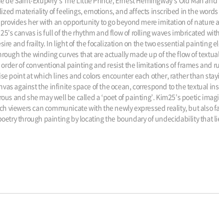
e de Saint-Exupéry’s The Little Prince, Ernest Hemingway’s Old Man and 
ized materiality of feelings, emotions, and affects inscribed in the words
ar, provides her with an opportunity to go beyond mere imitation of nature 
25’s canvas is full of the rhythm and flow of rolling waves imbricated with
e and frailty. In light of the focalization on the two essential painting
hrough the winding curves that are actually made up of the flow of textual 
order of conventional painting and resist the limitations of frames and ru
ise point at which lines and colors encounter each other, rather than stayi
vas against the infinite space of the ocean, correspond to the textual inscr
us and she may well be called a ‘poet of painting’. Kim25’s poetic imagi
h viewers can communicate with the newly expressed reality, but also facil
s poetry through painting by locating the boundary of undecidability that