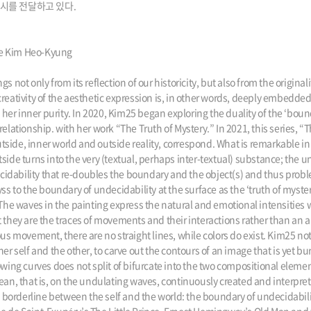
 시를 전달하고 있다.
ce Kim Heo-Kyung
 not only from its reflection of our historicity, but also from the origina
e creativity of the aesthetic expression is, in other words, deeply embedde
d her inner purity. In 2020, Kim25 began exploring the duality of the ‘boun
lationship. with her work “The Truth of Mystery.” In 2021, this series, “T
utside, inner world and outside reality, correspond. What is remarkable in
side turns into the very (textual, perhaps inter-textual) substance; the
decidability that re-doubles the boundary and the object(s) and thus pro
s to the boundary of undecidability at the surface as the ‘truth of myster
The waves in the painting express the natural and emotional intensities w
they are the traces of movements and their interactions rather than an art
us movement, there are no straight lines, while colors do exist. Kim25 not
er self and the other, to carve out the contours of an image that is yet 
wing curves does not split of bifurcate into the two compositional elements
ean, that is, on the undulating waves, continuously created and interpre
rderline between the self and the world: the boundary of undecidability.