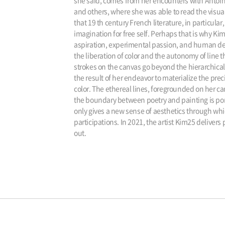
she said, comes from her encounters with Antoin
and others, where she was able to read the visual
that 19 th century French literature, in particul
imagination for free self. Perhaps that is why Kim
aspiration, experimental passion, and human desir
the liberation of color and the autonomy of line t
strokes on the canvas go beyond the hierarchical 
the result of her endeavor to materialize the prec
color. The ethereal lines, foregrounded on her can
the boundary between poetry and painting is poro
only gives a new sense of aesthetics through whic
participations. In 2021, the artist Kim25 deliver
out.