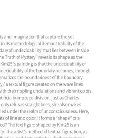
lity and imagination that capture the yet
d in its methodological demonstrability of the
dary of undecidability’ that lies between inside
he Truth of Mystery” reveals its shape as the
 Kim25’s painting is that the undecidability of
 undecidability of the boundary becomes, through
blematizes the boundariness of the boundary.
y,’ a textual figure created on the wave lines
ith their rippling undulations and vibrant colors.
ificially imposed division, just as Charles
 only refuses straight lines; she also makes
buried under the realm of unconsciousness. Here,
 of line and color, it forms a “shape” or a
ted? The text figure shaped by Kim25 is an
 The artist’s method of textual figuration, as