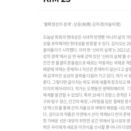
‘불확정성의 경계’: 상응(相應) 김허경(미술비평)
오늘날 회화의 현대성은 시대적 반영뿐 아니라 삶의 가
성을 포착해야만 현대성을 방증할 수 있다. 김이오는 20
끌어들이기 시작했다. 이러 한 ‘신비의 실체’는 2021년,
성의 경계’에서 심 연 속에 갇혀 있던 ‘신비의 실체’
잔잔 한 물결의 흔들림으로 때로는 약동하는 색채로 격렬
때문에 색채는 존재하나 직선은 존재하지 않는다고 설명한
래 감추어진 심상의 윤곽을 다듬어 가고 있다. 여기 서
룬다. 그렇다면 굽이치는 파도 위에 새롭게 창조되고 해
미지의 메아리이다. 작가는 오랫동안 생텍쥐페리의 『어
체계를 발견할 수 있었다. 특히 19세기 프랑스 문학은 
구와 탐구 정신, 인간의 욕망, 나약함을 담은 절제된
낸 텍스트를 통해 선의 자율성과 색채의 해방을 시도하
다. 김이오의 작품은 자연에서 선이 색채보다 먼저 존재
한 가벼운 선은 대양의 무한한 공간 위에서 일시성과 영원
력은 우리에게 새로운 미의식을 선사할 뿐 아니라 다양한