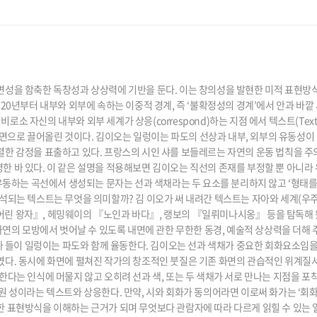
변성을 함축한 독창성과 상상력에 기반을 둔다. 이는 창의성을 발현한 미적 표현방식
20년부터 내부와 외부에 속하는 이중적 경계, 즉 ‘불확정성의 경계’에서 안과 바깥
 비로소 자신의 내부와 외부 세계가 상응(correspond)하는 지점 에서 텍스트(Te
를 수면으로 끌어올린 것이다. 김이오는 일렁이는 파도의 선상과 내부, 외부의 유동성
한 감정을 표출하고 있다. 프랑스의 시인 샤를 보들레르는 자연의 운동 법칙을 주
 바 있다. 이 같은 설명을 적용해보면 김이오는 직선의 존재를 부정할 뿐 아니라 
 유동하는 곡선에서 생성되는 문자는 선과 색채라는 두 요소를 분리하지 않고 ‘형태를
석되는 텍스트는 무엇을 의미할까? 김 이오가 써 내려간 텍스트는 자아와 세계(우주
린 왕자』, 헤밍웨이의 『노인과 바다』, 랭보의 『일뤼미나시옹』 등을 탐독해 왔
자연의 모방에서 벗어날 수 있도록 내면에 관한 무한한 동경, 예술적 상상력을 더해 
 문자 들이 일렁이는 파도와 함께 율동한다. 김이오는 선과 색채가 중요한 회화요소
였다. 동시에 화면에 펼쳐진 작가의 창조적인 붓질은 기존 화면의 관습적인 위계질서
한다는 인식에 머물지 않고 오히려 선과 색, 또는 두 색채가 서로 만나는 지점을 포
 성이라는 텍스트와 상응한다. 만약, 시와 회화가 동의어라면 이로써 화가는 ‘회화의
 표현방식을 이해하는 근거가 되며 무엇보다 관람자에 따라 다르게 읽힐 수 있는 열 