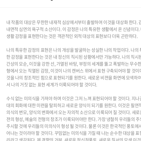
내 작품의 대상은 무한한 내재적 심상에서부터 출발하여 이것을 대상화 한다
.
내면적 심연의 욕구적 소산이다
.
이 감정은 나의 특유한 생활에서 온 신념이다
.
생활 감정을 표현한다는 것은 객관적인 외적 대상의 표현보다 더욱 곤란하다
.
나의 특유한 감정의 표현은 나의 개성을 발굴하는 성실한 나의 작업이다
.
나의 
한 감정을 표현한다는 것은 내 정신의 직시된 상황에서만 가능하다
.
나의 직시된
간상의 모순
,
이것을 강한 선
,
가열된 바탕
,
부정의 세계를 뚫고 폭발하는 무수한
형에서 오는 직열된 감정
,
이것이 나의 캔버스 위에서 표현 구축되어야 할 것이
것을 나의 창조적인 힘으로 표현되기를 원한다
.
새로운 비젼을 화면에 모색하여
서 나의 거짓 없는 표현 세계가 이룩되어야 할 것이다
.
수식 없는 미의식을 가져야 하며 이것은 그저 느껴 표현되어야 할 것이다
.
지나
대의 회화에 대한 미련을 탈피하고 새로운 양식이 되기를 원한다
.
이것은 필연적
의식의 변모
,
양식의 변화에서 오는 자의적 소산으로 이룩되어 질 것이다
.
새로
젼의 형성
,
예술의 전형의 창조가 이룩되어야만 한다
.
가장 냉철히 우리들의 주
주시할 것에 우리들의 미의식이 형성 될 것이다
.
물론 이것은 한국적인 풍토에서
어나는 것이라야 할 것이다
.
꾸밈없는 미의식을 가질 때 나는 순수한 대상을 표
리라고 생각된다
.
제 경향의 거부
,
새로운 정신적풍토
,
새로운 질서의 모색 이것